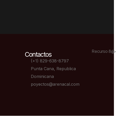
Contactos
(+1) 829-638-8797
Punta Cana, Republica
Dominicana
poyectos@arenacal.com