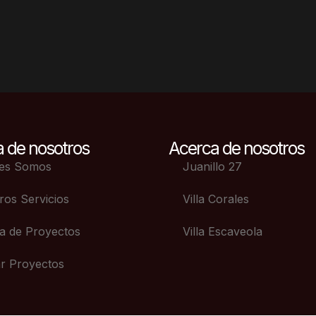
 de nosotros
Acerca de nosotros
es Somos
Juanillo 27
ros Servicios
Villa Corales
ía de Proyectos
Villa Escaveola
ar Proyectos