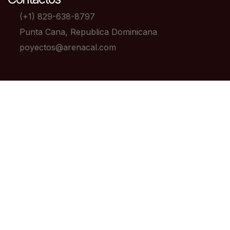
(+1) 829-638-8797
Punta Cana, Republica Dominicana
poyectos@arenacal.com