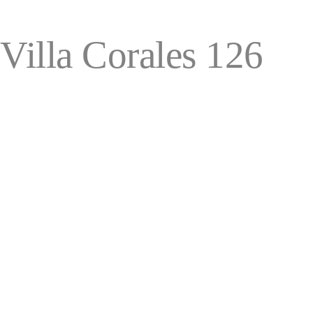
Villa Corales 126
Descripción de Proyecto
Publicado
2021
Servicio
Construcción
Industria
Residencial
Villa Corales 126